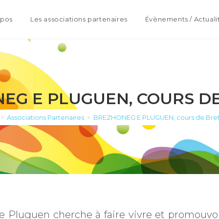
opos
Les associations partenaires
Évènements / Actuali
EG E PLUGUEN, COURS D
>
Associations Partenaires
>
BREZHONEG E PLUGUEN, cours de Bre
e Pluguen cherche à faire vivre et promouvo