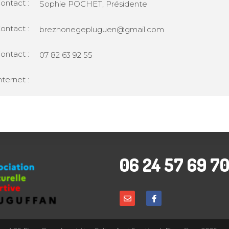
ntact :
Sophie POCHET, Présidente
ontact :
brezhonegepluguen@gmail.com
ontact :
07 82 63 92 55
nternet :
06 24 57 69 7