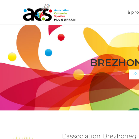
à pr
BREZHON
L’association Brezhoneg 